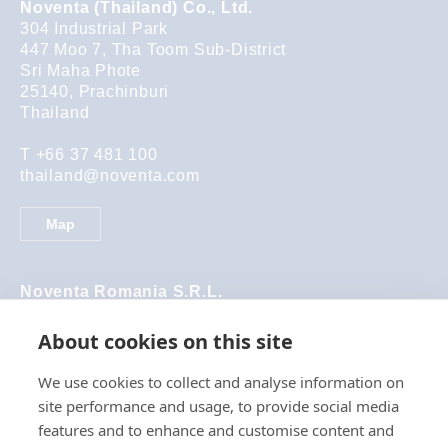
Noventa (Thailand) Co., Ltd.
304 Industrial Park
447 Moo 7, Tha Toom Sub-District
Sri Maha Phote
25140
,
Prachinburi
Thailand
T +66 37 481 100
thailand@noventa.com
Map
Noventa Romania S.R.L.
Utvin, 433 B
307382 Timis County
About cookies on this site
Rumänien
We use cookies to collect and analyse information on
T +40 256 296 054
site performance and usage, to provide social media
romania@noventa.com
features and to enhance and customise content and